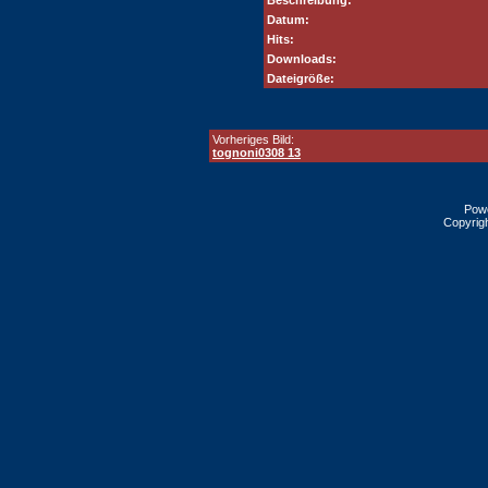
Beschreibung:
Datum:
Hits:
Downloads:
Dateigröße:
Vorheriges Bild:
tognoni0308 13
Pow
Copyrig