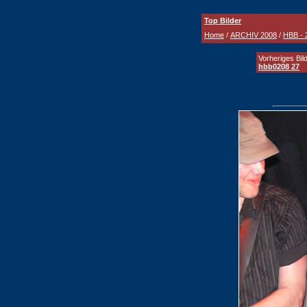
Top Bilder
Home
/
ARCHIV 2008
/
HBB - 
Vorheriges Bild
hbb0208 27