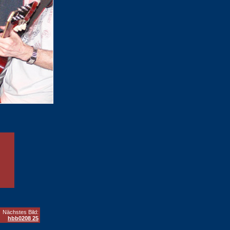
Nächstes Bild:
hbb0208 25