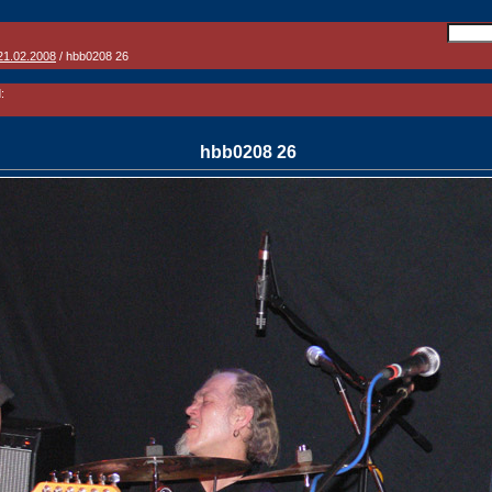
21.02.2008
/ hbb0208 26
:
hbb0208 26