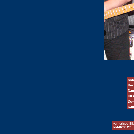
hbb
Bes
Dat
Hits
Dow
Dat
Vorheriges Bild
hbb0208 27