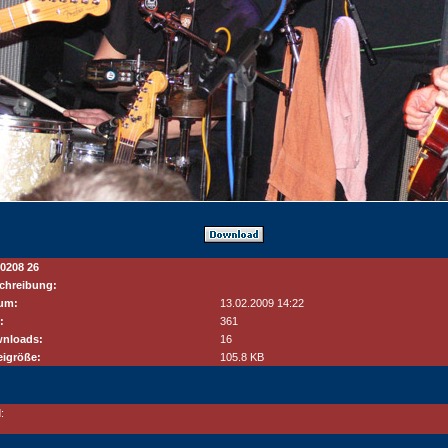
0208 26
chreibung:
um:
13.02.2009 14:22
:
361
nloads:
16
eigröße:
105.8 KB
: