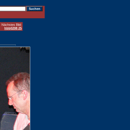
Nächstes Bild:
hbb0208 25