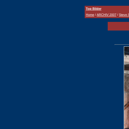
Top Bilder
Home
/
ARCHIV 2007
/
Steve S