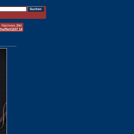
Nächstes Bild:
huffert1107 14