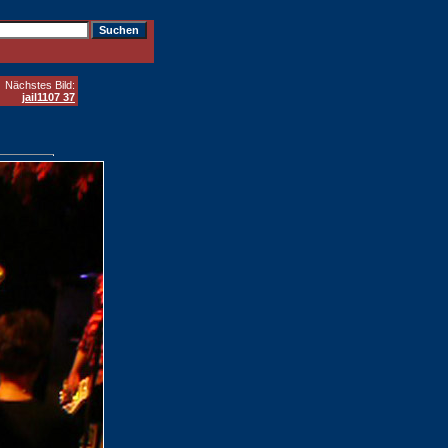
Nächstes Bild:
jail1107 37