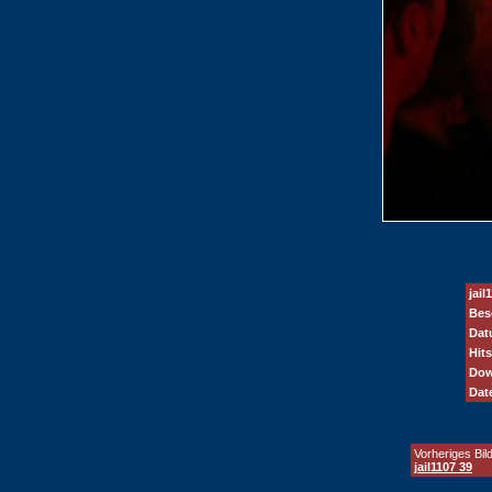
jail
Bes
Dat
Hits
Dow
Dat
Vorheriges Bild
jail1107 39