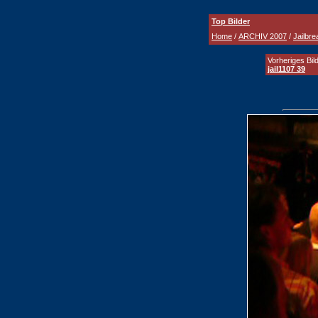
Top Bilder
Home
/
ARCHIV 2007
/
Jailbre
Vorheriges Bild
jail1107 39