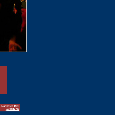
Nächstes Bild:
jail1107 37