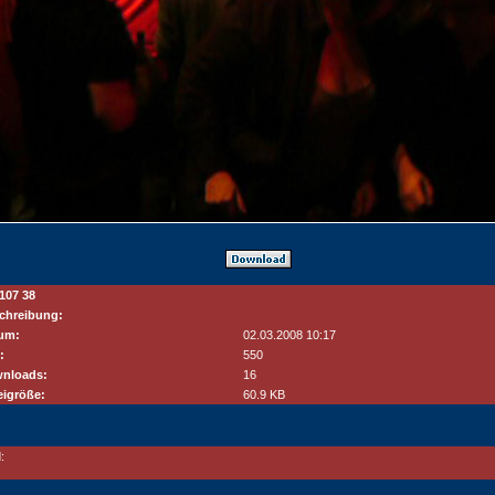
1107 38
chreibung:
um:
02.03.2008 10:17
:
550
nloads:
16
eigröße:
60.9 KB
: