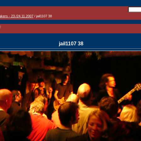
akers - 23./24.11.2007
/ jail1107 38
:
jail1107 38