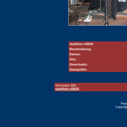
stadtfest ol0624
Beschreibung:
Datum:
Hits:
Downloads:
Dateigröße:
Vorheriges Bild:
stadtfest ol0625
Pow
Copyrig