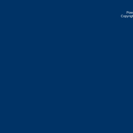
Pow
Copyrig