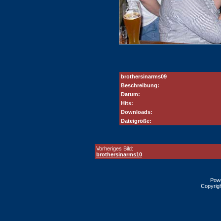
brothersinarms09
Beschreibung:
Datum:
Hits:
Downloads:
Dateigröße:
Vorheriges Bild:
brothersinarms10
Pow
Copyrig