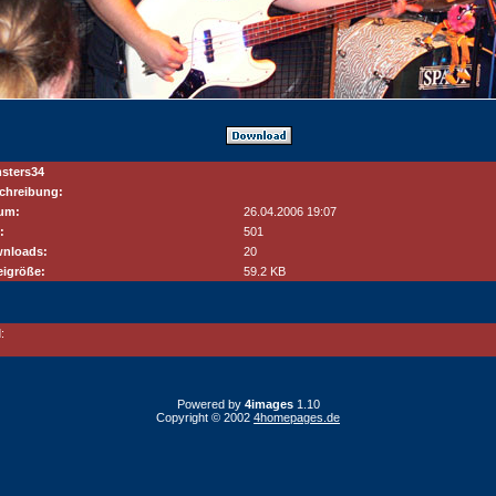
sters34
chreibung:
um:
26.04.2006 19:07
:
501
nloads:
20
eigröße:
59.2 KB
:
Powered by
4images
1.10
Copyright © 2002
4homepages.de