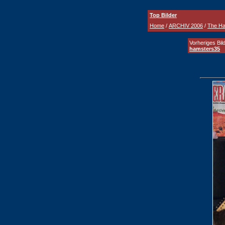
Top Bilder
Home
/
ARCHIV 2006
/
The Ha
Vorheriges Bild
hamsters35