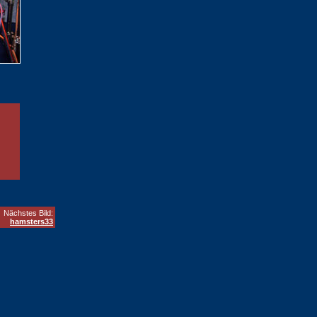
Nächstes Bild:
hamsters33