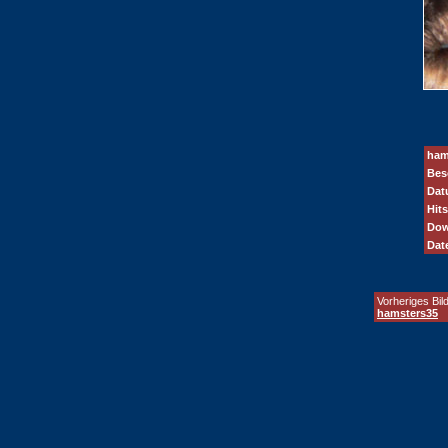
ham
Bes
Dat
Hits
Dow
Dat
Vorheriges Bild
hamsters35