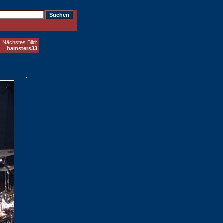
Nächstes Bild:
hamsters33