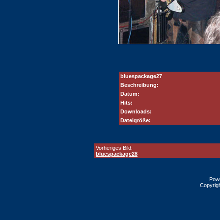
bluespackage27
Beschreibung:
Datum:
Hits:
Downloads:
Dateigröße:
Vorheriges Bild:
bluespackage28
Pow
Copyrig