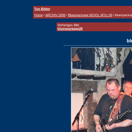
Top Bilder
Home
/
ARCHIV 2006
/
Bluespackage NO/OL M?rz 06
/ bluespacka
Vorheriges Bild:
bluespackage28
bl