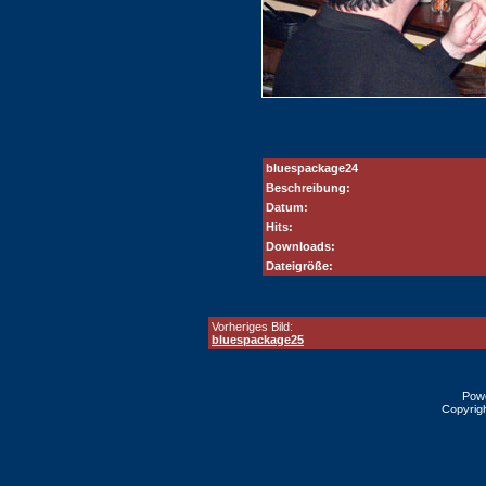
bluespackage24
Beschreibung:
Datum:
Hits:
Downloads:
Dateigröße:
Vorheriges Bild:
bluespackage25
Pow
Copyrig