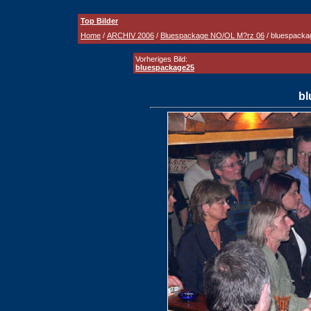
Top Bilder
Home
/
ARCHIV 2006
/
Bluespackage NO/OL M?rz 06
/ bluespacka
Vorheriges Bild:
bluespackage25
bl