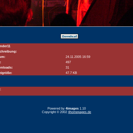
ender11
chreibung:
um:
24.11.2005 16:59
:
497
nloads:
31
eigröße:
47.7 KB
:
Powered by
4images
1.10
Copyright © 2002
4homepages.de