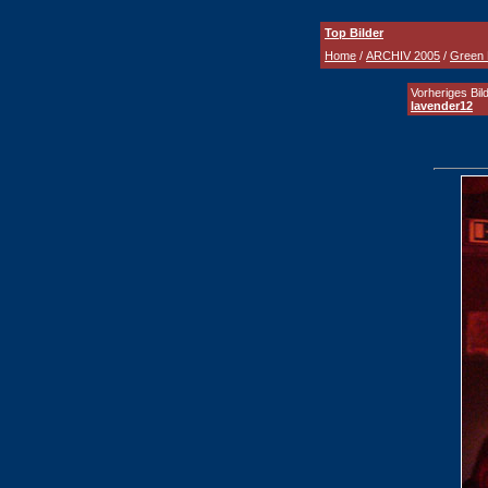
Top Bilder
Home
/
ARCHIV 2005
/
Green 
Vorheriges Bild
lavender12