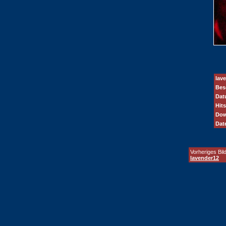
lav
Bes
Dat
Hits
Dow
Dat
Vorheriges Bild
lavender12