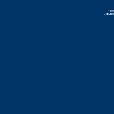
Pow
Copyrig