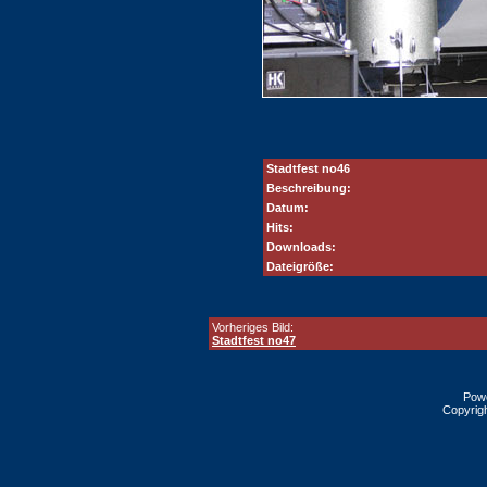
Stadtfest no46
Beschreibung:
Datum:
Hits:
Downloads:
Dateigröße:
Vorheriges Bild:
Stadtfest no47
Pow
Copyrig