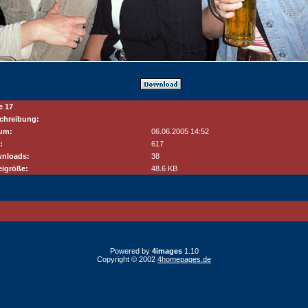
e 17
chreibung:
um:
06.06.2005 14:52
:
617
nloads:
38
eigröße:
48.6 KB
Powered by
4images
1.10
Copyright © 2002
4homepages.de