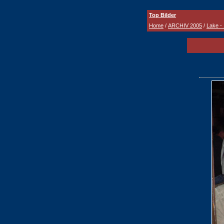
Top Bilder
Home
/
ARCHIV 2005
/
Lake -