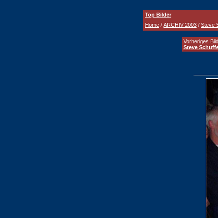
Top Bilder
Home
/
ARCHIV 2003
/
Steve S
Vorheriges Bild
Steve Schuffe