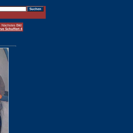
Nächstes Bild:
eve Schuffert 4