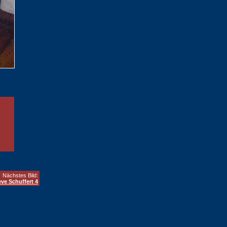
Nächstes Bild:
eve Schuffert 4