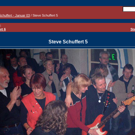
chuffert - Januar 03
/ Steve Schuffert 5
:
rt 6
St
Steve Schuffert 5