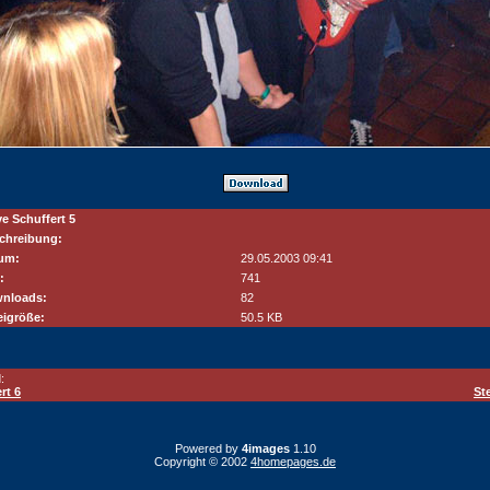
ve Schuffert 5
chreibung:
um:
29.05.2003 09:41
:
741
nloads:
82
eigröße:
50.5 KB
:
rt 6
St
Powered by
4images
1.10
Copyright © 2002
4homepages.de