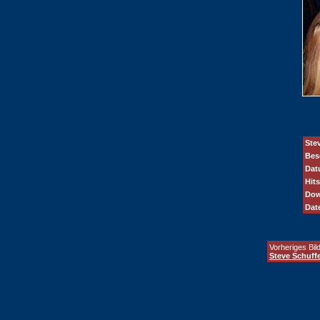
Ste
Bes
Dat
Hits
Dow
Dat
Vorheriges Bild
Steve Schuffe