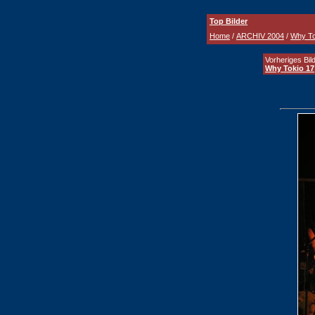
Top Bilder
Home
/
ARCHIV 2004
/
Why To
Vorheriges Bild
Why Tokio 17