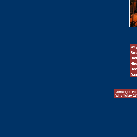
Why
Bes
Dat
Hits
Dow
Dat
Vorheriges Bild
Why Tokio 17