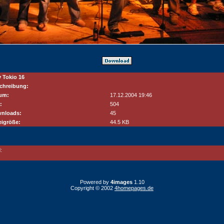
 Tokio 16
chreibung:
um:
17.12.2004 19:46
:
504
nloads:
45
eigröße:
44.5 KB
:
Powered by
4images
1.10
Copyright © 2002
4homepages.de