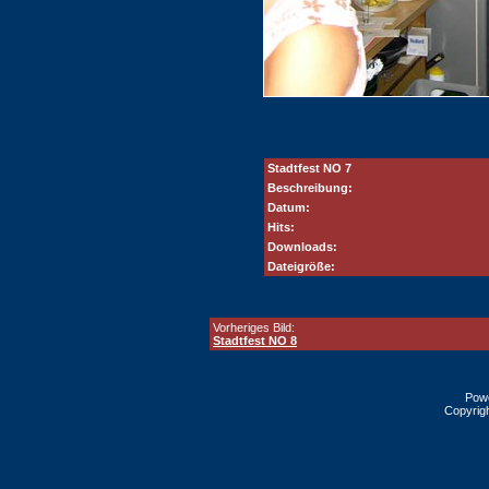
Stadtfest NO 7
Beschreibung:
Datum:
Hits:
Downloads:
Dateigröße:
Vorheriges Bild:
Stadtfest NO 8
Pow
Copyrig