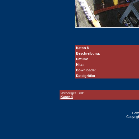
Katon 8
Beschreibung:
Datum:
Hits:
Downloads:
Dateigröße:
Vorheriges Bild:
Katon 9
Pow
Copyrig