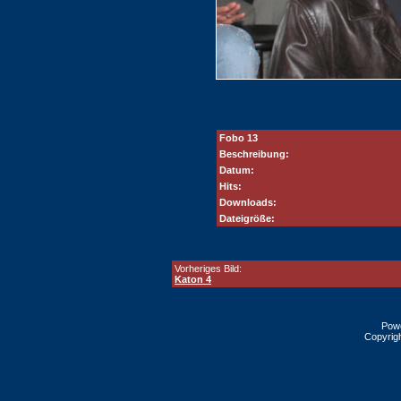
Fobo 13
Beschreibung:
Datum:
Hits:
Downloads:
Dateigröße:
Vorheriges Bild:
Katon 4
Pow
Copyrig