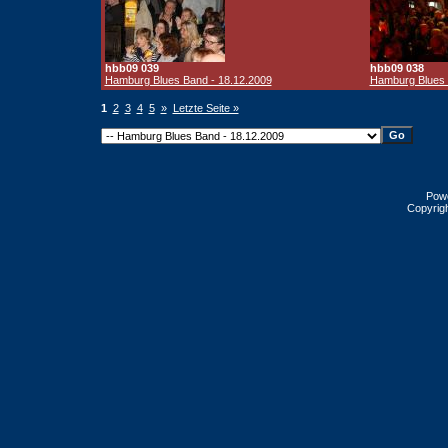
hbb09 039
hbb09 038
Hamburg Blues Band - 18.12.2009
Hamburg Blues 
1
2
3
4
5
»
Letzte Seite »
Pow
Copyrig