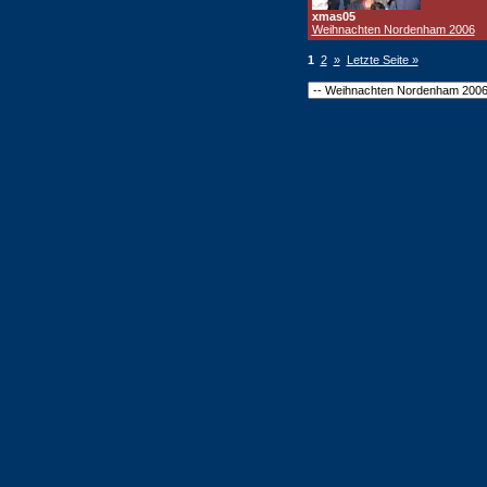
xmas05
Weihnachten Nordenham 2006
1
2
»
Letzte Seite »