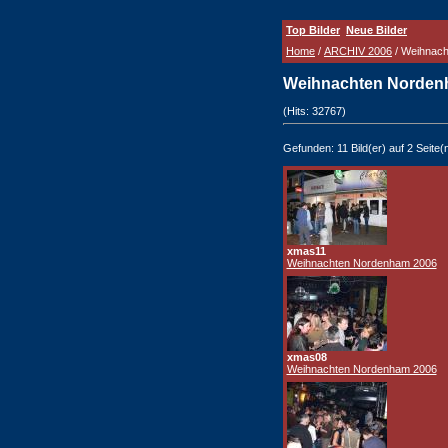
Top Bilder
Neue Bilder
Home
/
ARCHIV 2006
/ Weihnac
Weihnachten Norden
(Hits: 32767)
Gefunden: 11 Bild(er) auf 2 Seite(n)
xmas11
Weihnachten Nordenham 2006
xmas08
Weihnachten Nordenham 2006