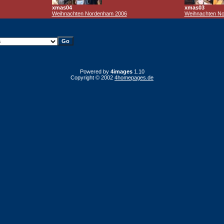
xmas04
xmas03
Weihnachten Nordenham 2006
Weihnachten N
Powered by
4images
1.10
Copyright © 2002
4homepages.de