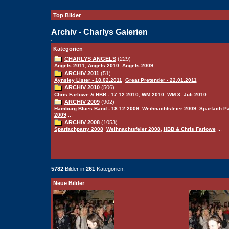
Top Bilder
Archiv - Charlys Galerien
Kategorien
CHARLYS ANGELS
(229)
,
,
...
Angels 2011
Angels 2010
Angels 2009
ARCHIV 2011
(51)
,
Aynsley Lister - 18.02.2011
Great Pretender - 22.01.2011
ARCHIV 2010
(506)
,
,
...
Chris Farlowe & HBB - 17.12.2010
WM 2010
WM 3. Juli 2010
ARCHIV 2009
(902)
,
,
Hamburg Blues Band - 18.12.2009
Weihnachtsfeier 2009
Sparfach Pa
...
2009
ARCHIV 2008
(1053)
,
,
...
Sparfachparty 2008
Weihnachtsfeier 2008
HBB & Chris Farlowe
5782
Bilder in
261
Kategorien.
Neue Bilder