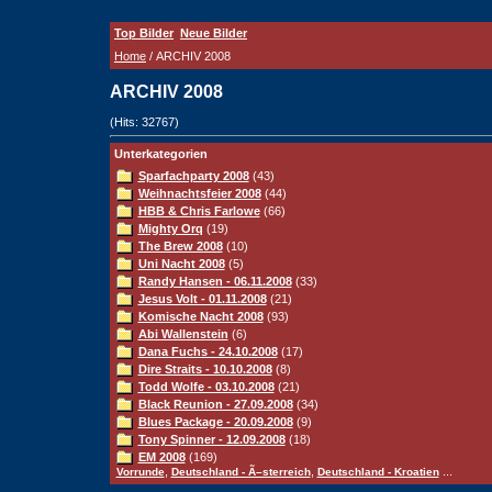
Top Bilder
Neue Bilder
Home
/ ARCHIV 2008
ARCHIV 2008
(Hits: 32767)
Unterkategorien
Sparfachparty 2008
(43)
Weihnachtsfeier 2008
(44)
HBB & Chris Farlowe
(66)
Mighty Orq
(19)
The Brew 2008
(10)
Uni Nacht 2008
(5)
Randy Hansen - 06.11.2008
(33)
Jesus Volt - 01.11.2008
(21)
Komische Nacht 2008
(93)
Abi Wallenstein
(6)
Dana Fuchs - 24.10.2008
(17)
Dire Straits - 10.10.2008
(8)
Todd Wolfe - 03.10.2008
(21)
Black Reunion - 27.09.2008
(34)
Blues Package - 20.09.2008
(9)
Tony Spinner - 12.09.2008
(18)
EM 2008
(169)
,
,
...
Vorrunde
Deutschland - Ã–sterreich
Deutschland - Kroatien