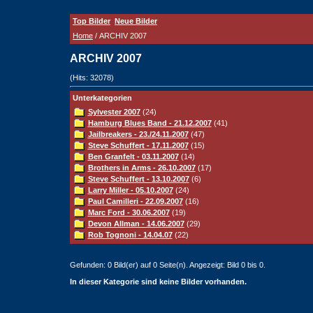
Top Bilder
Neue Bilder
Home
/ ARCHIV 2007
ARCHIV 2007
(Hits: 32078)
Unterkategorien
Sylvester 2007
(24)
Hamburg Blues Band - 21.12.2007
(41)
Jailbreakers - 23./24.11.2007
(47)
Steve Schuffert - 17.11.2007
(15)
Ben Granfelt - 03.11.2007
(14)
Brothers in Arms - 26.10.2007
(17)
Steve Schuffert - 13.10.2007
(6)
Larry Miller - 05.10.2007
(24)
Paul Camilleri - 22.09.2007
(16)
Marc Ford - 30.06.2007
(19)
Devon Allman - 14.06.2007
(29)
Rob Tognoni - 14.04.07
(22)
Gefunden: 0 Bild(er) auf 0 Seite(n). Angezeigt: Bild 0 bis 0.
In dieser Kategorie sind keine Bilder vorhanden.